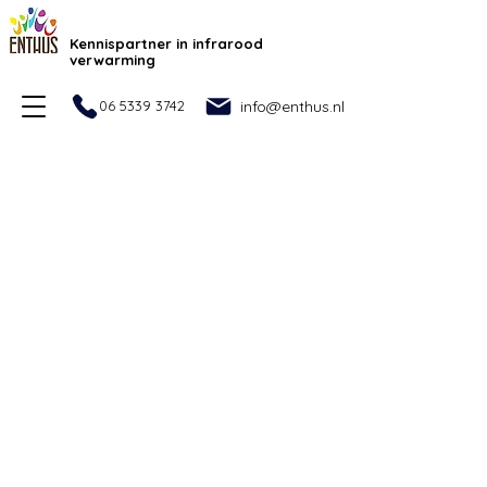
Kennispartner in infrarood
verwarming
06 5339 3742
info@enthus.nl
Welkom bij de webshop van
Enthus
Enthus biedt het meest complete assortiment infrarood
panelen/heaters aan van Nederland. Dit komt door ons
uitgebreid netwerk van leveranciers, veelal de fabrikant zelf.
Via de webshop kunnen aankopen worden gedaan, maar
het is ook bedoeld informatie te geven over de diverse
producten. In de visie van Enthus gaat het om de
combinatie warmte en warmtebeheersing. De producten in
de webshop zijn hierop afgestemd. De prijzen in de
webshop zijn in principe voor de aankoop van een enkel
product. Kortingen zijn mogelijk bij aanschaf van meer
producten. Verkoop geschiedt dan per factuur.
Voor advies of afspraak op locatie kunt u altijd contact
opnemen door middel van ons
contactformulier.
Sorteer op