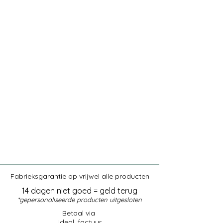
Infrarood panelen met afbeelding uit voorraad leverbaar
Infrarood panelen met afbeelding uit voorraad leverbaar
Fabrieksgarantie op vrijwel alle producten
14 dagen niet goed = geld terug
*gepersonaliseerde producten uitgesloten
Betaal via
Ideal, factuur