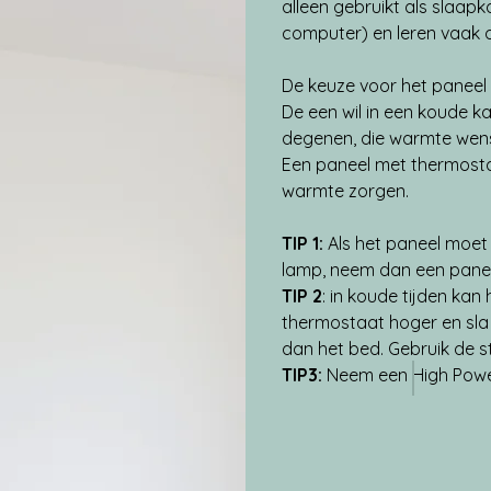
alleen gebruikt als slaap
computer) en leren vaak 
De keuze voor het paneel
De een wil in een koude k
degenen, die warmte wense
Een paneel met thermosta
warmte zorgen.
TIP 1: 
Als het paneel moet
lamp, neem dan een pane
TIP 2
: in koude tijden k
thermostaat hoger en sla
dan het bed. Gebruik de s
TIP3: 
Neem een High Power