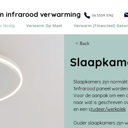
in infrarood verwarming
06 5339 3742
r Nodig
Verwarm Op Maat
Verwarm (Financieel) Gezo
< Back
Slaapkam
Slaapkamers zijn normalit
1infrarood paneel worde
Voor de aanpak om een d
naar wat is geschreven ov
en een s
tudeer/werkplek
Ouder slaapkamers zijn w