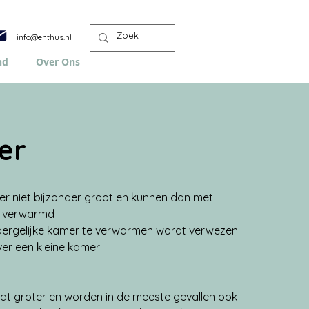
info@enthus.nl
nd
Over Ons
er
er niet bijzonder groot en kunnen dan met 
n verwarmd
ergelijke kamer te verwarmen wordt verwezen 
er een k
leine kamer
at groter en worden in de meeste gevallen ook 