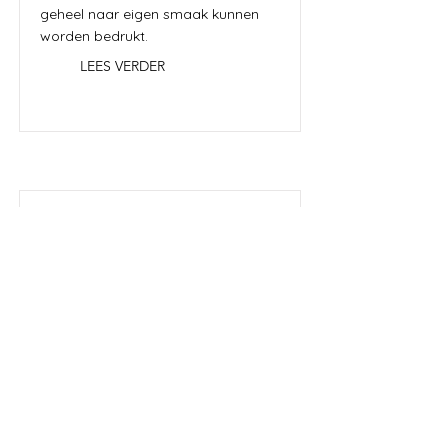
geheel naar eigen smaak kunnen
worden bedrukt.
LEES VERDER
Uitleg Tuya app
Tuya is een platform waarop allerlei