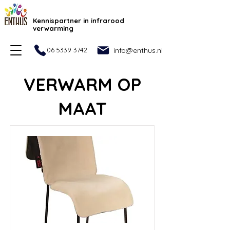
Kennispartner in infrarood
verwarming
06 5339 3742
info@enthus.nl
VERWARM OP
MAAT