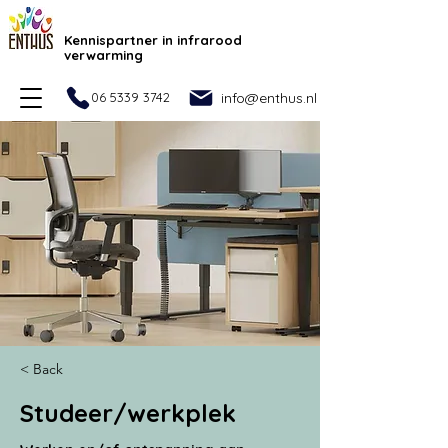
Kennispartner in infrarood
verwarming
06 5339 3742
info@enthus.nl
< Back
Studeer/werkplek