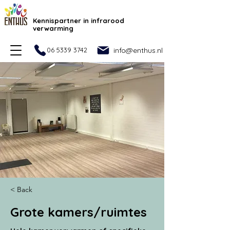
Kennispartner in infrarood
verwarming
06 5339 3742
info@enthus.nl
< Back
Grote kamers/ruimtes